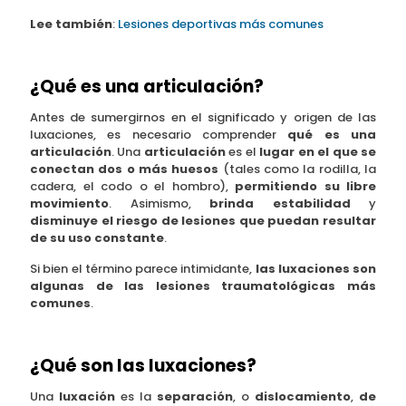
Lee también
:
Lesiones deportivas más comunes
¿Qué es una articulación?
Antes de sumergirnos en el significado y origen de las
luxaciones, es necesario comprender
qué es una
articulación
. Una
articulación
es el
lugar en el que se
conectan dos o más huesos
(tales como la rodilla, la
cadera, el codo o el hombro),
permitiendo su libre
movimiento
. Asimismo,
brinda estabilidad
y
disminuye el riesgo de lesiones que puedan resultar
de su uso constante
.
Si bien el término parece intimidante,
las luxaciones son
algunas de las lesiones traumatológicas más
comunes
.
¿Qué son las luxaciones?
Una
luxación
es la
separación
, o
dislocamiento
,
de